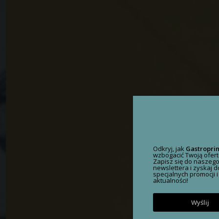
Odkryj, jak
Gastropri
wzbogacić Twoją ofert
Zapisz się do naszeg
newslettera i zyskaj 
specjalnych promocji i
aktualności!
Wyślij