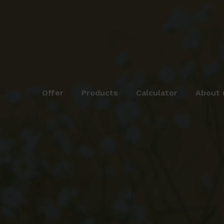
Offer
Products
Calculator
About 