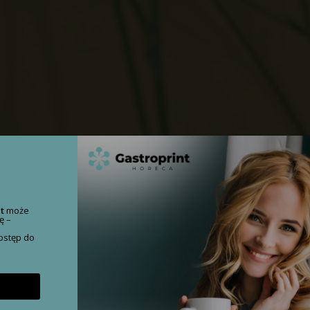
nt
może
ę –
o
dostęp do