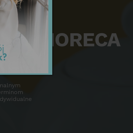
a dla HORECA
imalnym
terminom
ndywidualne