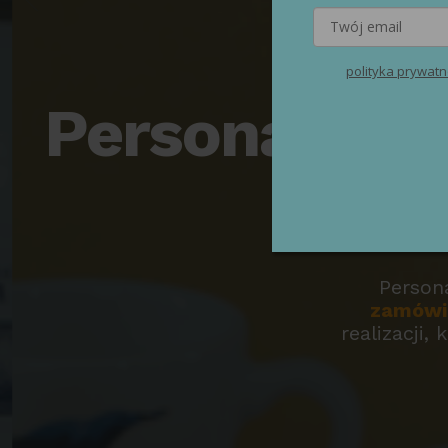
polityka prywatn
Personalizo
Person
zamówie
realizacji,