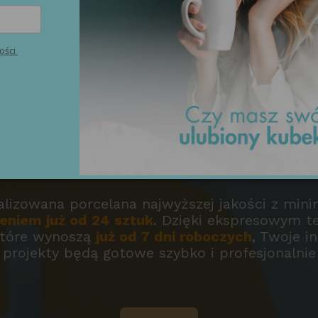
ości
wana porcelan
alizowana porcelana najwyższej jakości z min
niem już od 24 sztuk
. Dzięki ekspresowym 
 które wynoszą
już od 7 dni roboczych
, Twoje i
projekty będą gotowe szybko i profesjonalnie